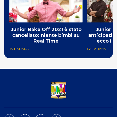
Junior Bake Off 2021 è stato
Junior B
cancellato: niente bimbi su
anticipazio
Real Time
ecco i m
TV ITALIANA
TV ITALIANA