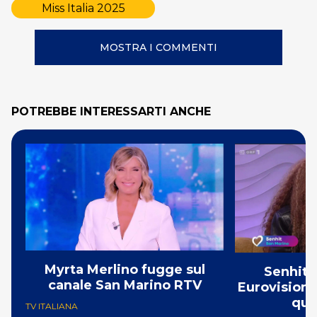
Miss Italia 2025
MOSTRA I COMMENTI
POTREBBE INTERESSARTI ANCHE
Myrta Merlino fugge sul
Senhit 
canale San Marino RTV
Eurovision:
qua
TV ITALIANA