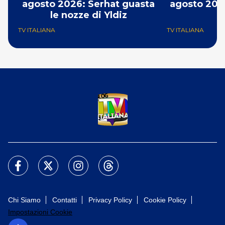
agosto 2026: Serhat guasta
agosto 2026
le nozze di Yldiz
p
TV ITALIANA
TV ITALIANA
Chi Siamo
Contatti
Privacy Policy
Cookie Policy
Impostazioni Cookie