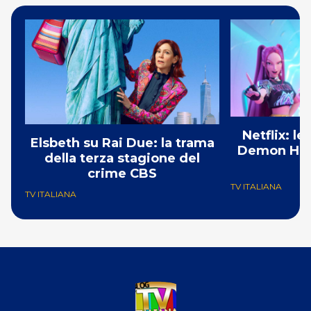
Netflix: l
Elsbeth su Rai Due: la trama
Demon Hunt
della terza stagione del
i
crime CBS
TV ITALIANA
TV ITALIANA