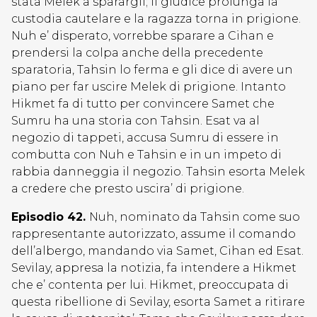
stata Melek a sparargli; il giudice prolunga la
custodia cautelare e la ragazza torna in prigione.
Nuh e’ disperato, vorrebbe sparare a Cihan e
prendersi la colpa anche della precedente
sparatoria, Tahsin lo ferma e gli dice di avere un
piano per far uscire Melek di prigione. Intanto
Hikmet fa di tutto per convincere Samet che
Sumru ha una storia con Tahsin. Esat va al
negozio di tappeti, accusa Sumru di essere in
combutta con Nuh e Tahsin e in un impeto di
rabbia danneggia il negozio. Tahsin esorta Melek
a credere che presto uscira’ di prigione.
Episodio 42.
Nuh, nominato da Tahsin come suo
rappresentante autorizzato, assume il comando
dell’albergo, mandando via Samet, Cihan ed Esat.
Sevilay, appresa la notizia, fa intendere a Hikmet
che e’ contenta per lui. Hikmet, preoccupata di
questa ribellione di Sevilay, esorta Samet a ritirare