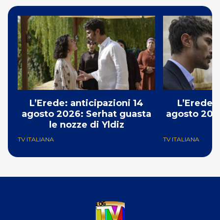
L’Erede: anticipazioni 14
L’Erede: 
agosto 2026: Serhat guasta
agosto 2026
le nozze di Yldiz
p
TV ITALIANA
TV ITALIANA