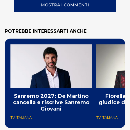
MOSTRA I COMMENTI
POTREBBE INTERESSARTI ANCHE
Sanremo 2027: De Martino
Fiorella
cancella e riscrive Sanremo
giudice di 
Giovani
TV ITALIANA
TV ITALIANA