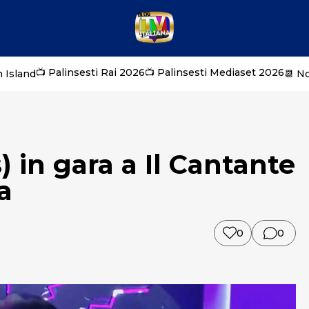
📺 Palinsesti Rai 2026
📺 Palinsesti Mediaset 2026
 Island
📆 N
 in gara a Il Cantante
a
0
0