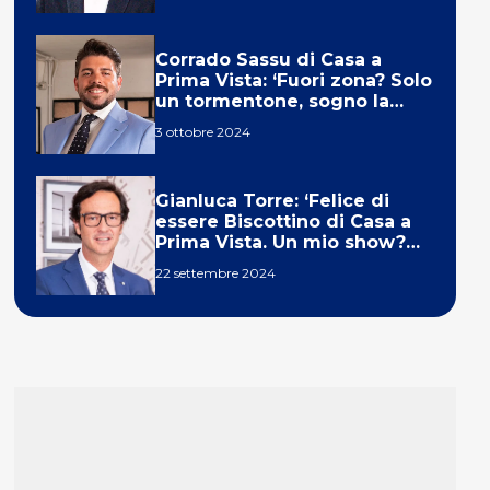
Corrado Sassu di Casa a
Prima Vista: ‘Fuori zona? Solo
un tormentone, sogno la
telecronaca di F1’
3 ottobre 2024
Gianluca Torre: ‘Felice di
essere Biscottino di Casa a
Prima Vista. Un mio show?
Un sogno’
22 settembre 2024