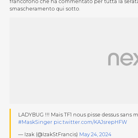
francofono che ha commentato per tutta la serata 
smascheramento qui sotto.
LADYBUG !!! Mais TF1 nous pisse dessus sans mê
#MaskSinger
pic.twitter.com/KAJsrepHFW
— Izak (@IzakStFrancis)
May 24, 2024