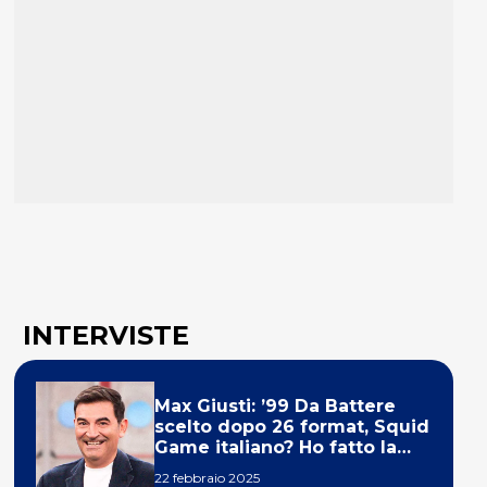
INTERVISTE
Max Giusti: ’99 Da Battere
scelto dopo 26 format, Squid
Game italiano? Ho fatto la
ola!’
22 febbraio 2025