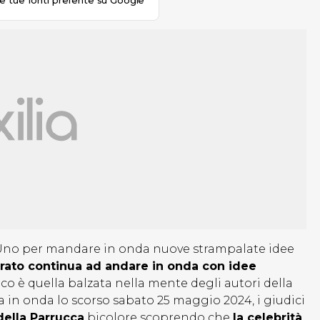
le tue fonti preferite su Google
ai Uno per mandare in onda nuove strampalate idee
herato continua ad andare in onda con idee
co è quella balzata nella mente degli autori della
a in onda lo scorso sabato 25 maggio 2024, i giudici
ella Parrucca
bicolore scoprendo che
la celebrità