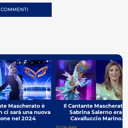
I COMMENTI
nte Mascherato è
Il Cantante Mascherato:
 ci sarà una nuova
Sabrina Salerno era
ione nel 2024
Cavalluccio Marino
nell’edizione spagnola
TV ITALIANA