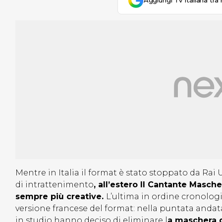
Aggiungi Tv Italiana tra 
Mentre in Italia il format è stato stoppato da R
di intrattenimento
, all’estero Il Cantante Masc
sempre più creative.
L’ultima in ordine cronologi
versione francese del format: nella puntata andat
in studio hanno deciso di eliminare l
a maschera d