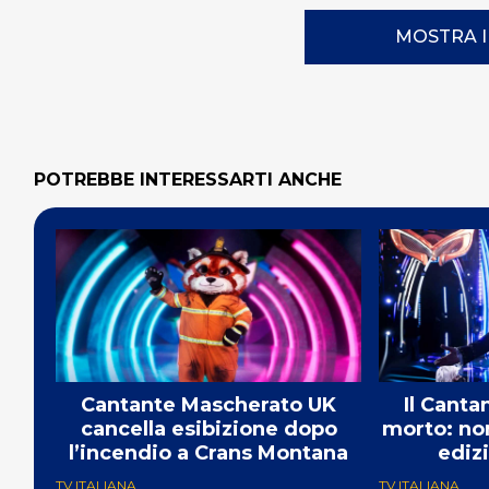
MOSTRA 
POTREBBE INTERESSARTI ANCHE
Cantante Mascherato UK
Il Canta
cancella esibizione dopo
morto: non
l’incendio a Crans Montana
ediz
TV ITALIANA
TV ITALIANA