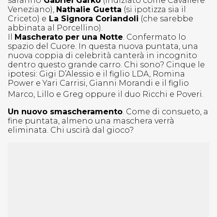
saranno
Gabriel Garko
(indiziato come Cavaliere
Veneziano),
Nathalie Guetta
(si ipotizza sia il
Criceto) e
La Signora Coriandoli
(che sarebbe
abbinata al Porcellino).
Il
Mascherato per una Notte
. Confermato lo
spazio del Cuore. In questa nuova puntata, una
nuova coppia di celebrità canterà in incognito
dentro questo grande carro. Chi sono? Cinque le
ipotesi: Gigi D’Alessio e il figlio LDA, Romina
Power e Yari Carrisi, Gianni Morandi e il figlio
Marco, Lillo e Greg oppure il duo Ricchi e Poveri.
Un nuovo smascheramento
. Come di consueto, a
fine puntata, almeno una maschera verrà
eliminata. Chi uscirà dal gioco?