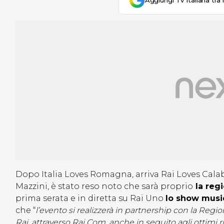
Aggiungi Tv Italiana tra 
Dopo Italia Loves Romagna, arriva Rai Loves Calabr
Mazzini, è stato reso noto che sarà proprio
la regi
prima serata e in diretta su Rai Uno
lo show musi
che “
l’evento si realizzerà in partnership con la Regi
Rai, attraverso Rai Com, anche in seguito agli ottimi r