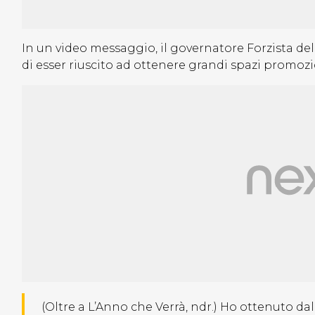
In un video messaggio, il governatore Forzista d
di esser riuscito ad ottenere grandi spazi promozio
(Oltre a L’Anno che Verrà, ndr.) Ho ottenuto dal