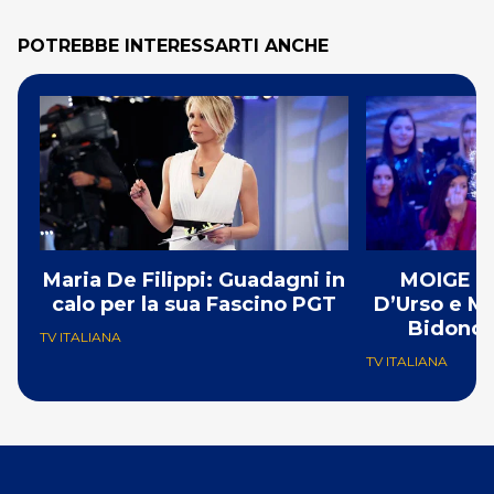
POTREBBE INTERESSARTI ANCHE
Maria De Filippi: Guadagni in
MOIGE ‘s
calo per la sua Fascino PGT
D’Urso e Ma
Bidonci
TV ITALIANA
TV ITALIANA