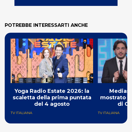
POTREBBE INTERESSARTI ANCHE
Yoga Radio Estate 2026: la
Mediase
scaletta della prima puntata
mostrato il
del 4 agosto
di Ch
TV ITALIANA
TV ITALIANA