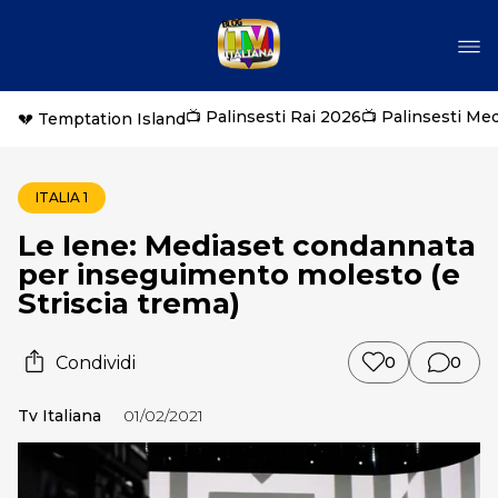
📺 Palinsesti Rai 2026
📺 Palinsesti Me
💔 Temptation Island
ITALIA 1
Le Iene: Mediaset condannata
per inseguimento molesto (e
Striscia trema)
Condividi
0
0
Tv Italiana
01/02/2021