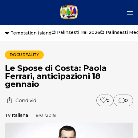
📺 Palinsesti Rai 2026
📺 Palinsesti Me
💔 Temptation Island
DOCU REALITY
Le Spose di Costa: Paola
Ferrari, anticipazioni 18
gennaio
Condividi
0
0
Tv Italiana
18/01/2018