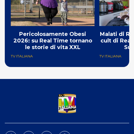
Pericolosamente Obesi
Malati di Ri
2026: su Real Time tornano
cult di Real
le storie di vita XXL
Su
TV ITALIANA
TV ITALIANA