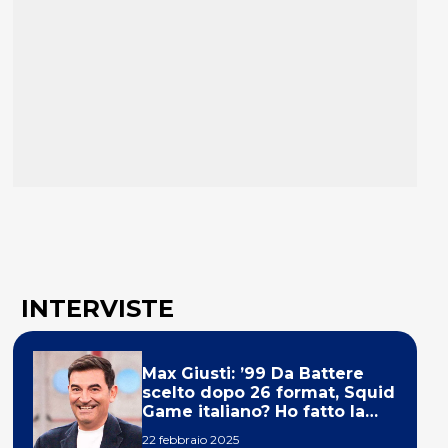
INTERVISTE
Max Giusti: ’99 Da Battere
scelto dopo 26 format, Squid
Game italiano? Ho fatto la
ola!’
22 febbraio 2025