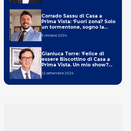
Corrado Sassu di Casa a
Prima Vista: ‘Fuori zona? Solo
un tormentone, sogno la
telecronaca di F1’
3 ottobre 2024
Gianluca Torre: ‘Felice di
essere Biscottino di Casa a
Prima Vista. Un mio show?
Un sogno’
22 settembre 2024