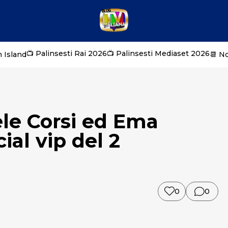
📺 Palinsesti Rai 2026
📺 Palinsesti Mediaset 2026
 Island
📆 N
ele Corsi ed Ema
al vip del 2
0
0