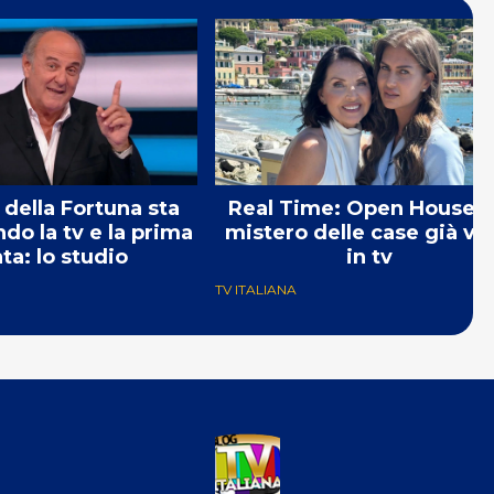
 della Fortuna sta
Real Time: Open House e 
o la tv e la prima
mistero delle case già vis
ta: lo studio
in tv
TV ITALIANA