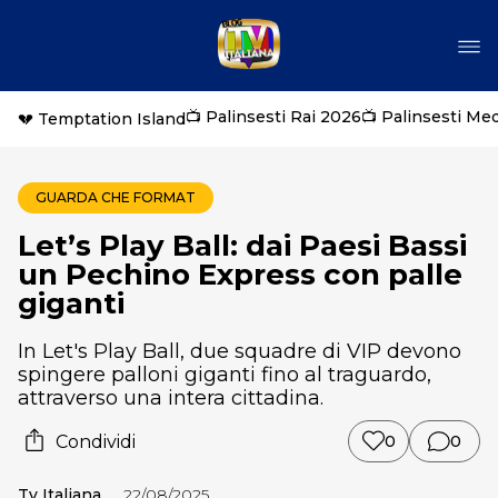
📺 Palinsesti Rai 2026
📺 Palinsesti Me
💔 Temptation Island
GUARDA CHE FORMAT
Let’s Play Ball: dai Paesi Bassi
un Pechino Express con palle
giganti
In Let's Play Ball, due squadre di VIP devono
spingere palloni giganti fino al traguardo,
attraverso una intera cittadina.
Condividi
0
0
Tv Italiana
22/08/2025