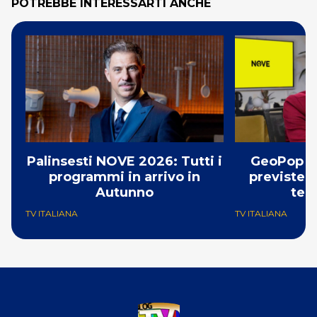
POTREBBE INTERESSARTI ANCHE
Palinsesti NOVE 2026: Tutti i
GeoPop s
programmi in arrivo in
previste 4
Autunno
tem
TV ITALIANA
TV ITALIANA