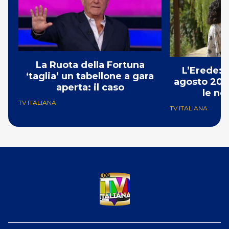
La Ruota della Fortuna
L’Erede: 
‘taglia’ un tabellone a gara
agosto 202
aperta: il caso
le no
TV ITALIANA
TV ITALIANA