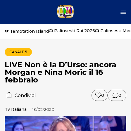
📺 Palinsesti Rai 2026
📺 Palinsesti Me
💔 Temptation Island
CANALE 5
LIVE Non è la D’Urso: ancora
Morgan e Nina Moric il 16
febbraio
Condividi
0
0
Tv Italiana
16/02/2020