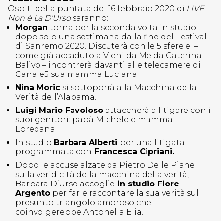
Ospiti della puntata del 16 febbraio 2020 di
LIVE
Non è La D’Urso
saranno:
Morgan
torna per la seconda volta in studio
dopo solo una settimana dalla fine del Festival
di Sanremo 2020. Discuterà con le 5 sfere e –
come già accaduto a Vieni da Me da Caterina
Balivo – incontrerà davanti alle telecamere di
Canale5 sua mamma Luciana.
Nina Moric
si sottoporrà alla Macchina della
Verità dell’Alabama.
Luigi Mario Favoloso
attaccherà a litigare con i
suoi genitori: papà Michele e mamma
Loredana.
In studio
Barbara Alberti
per una litigata
programmata con
Francesca Cipriani.
Dopo le accuse alzate da Pietro Delle Piane
sulla veridicità della macchina della verità,
Barbara D’Urso accoglie
in studio Fiore
Argento
per farle raccontare la sua verità sul
presunto triangolo amoroso che
coinvolgerebbe Antonella Elia.