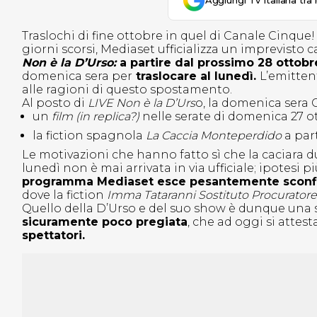
Aggiungi Tv Italiana tra 
Traslochi di fine ottobre in quel di Canale Cinque!
giorni scorsi, Mediaset ufficializza un imprevist
Non è la D’Urso:
a partire dal prossimo 28 ottobr
domenica sera per
traslocare al lunedì.
L’emitten
alle ragioni di questo spostamento.
Al posto di
LIVE Non è la D’Urs
o, la domenica sera 
un
film (in replica?)
nelle serate di domenica 27 
la fiction spagnola
La Caccia Monteperdido
a par
Le motivazioni che hanno fatto sì che la caciara d
lunedì non è mai arrivata in via ufficiale; ipotesi 
programma Mediaset esce pesantemente sconfitto
dove la fiction
Imma Tataranni Sostituto Procurator
Quello della D’Urso e del suo show è dunque una 
sicuramente poco pregiata
, che ad oggi si attes
spettatori.