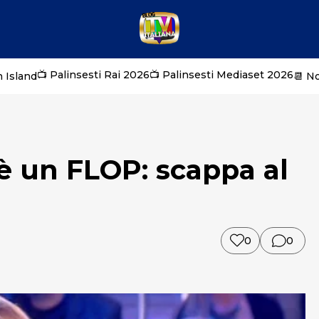
📺 Palinsesti Rai 2026
📺 Palinsesti Mediaset 2026
 Island
📆 N
 è un FLOP: scappa al
0
0