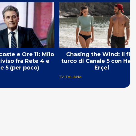
coste e Ore 11: Milo
Chasing the Wind: il fil
iviso fra Rete 4 e
turco di Canale 5 con Ha
e 5 (per poco)
Erçel
TV ITALIANA