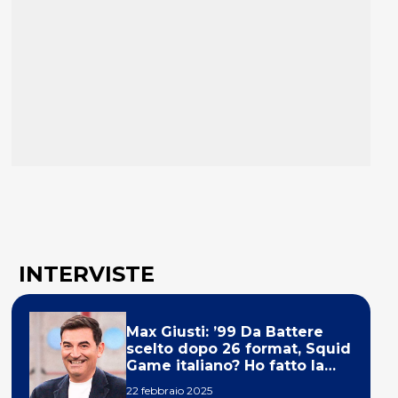
INTERVISTE
Max Giusti: ’99 Da Battere
scelto dopo 26 format, Squid
Game italiano? Ho fatto la
ola!’
22 febbraio 2025