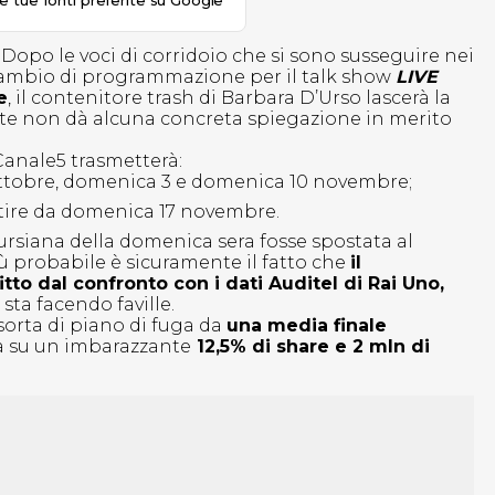
le tue fonti preferite su Google
 Dopo le voci di corridoio che si sono susseguire nei
o cambio di programmazione per il talk show
LIVE
e
, il contenitore trash di Barbara D’Urso lascerà la
te non dà alcuna concreta spiegazione in merito
Canale5 trasmetterà:
ottobre, domenica 3 e domenica 10 novembre;
tire da domenica 17 novembre.
ursiana della domenica sera fosse spostata al
più probabile è sicuramente il fatto che
il
 dal confronto con i dati Auditel di Rai Uno,
e
sta facendo faville.
sorta di piano di fuga da
una media finale
ta su un imbarazzante
12,5% di share e 2 mln di