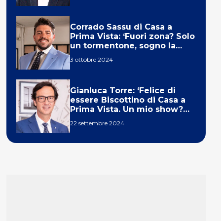
Corrado Sassu di Casa a
Prima Vista: ‘Fuori zona? Solo
un tormentone, sogno la
telecronaca di F1’
3 ottobre 2024
Gianluca Torre: ‘Felice di
essere Biscottino di Casa a
Prima Vista. Un mio show?
Un sogno’
22 settembre 2024