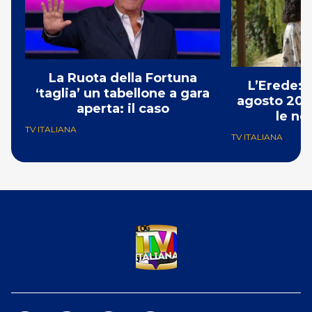
La Ruota della Fortuna
L’Erede: 
‘taglia’ un tabellone a gara
agosto 202
aperta: il caso
le no
TV ITALIANA
TV ITALIANA