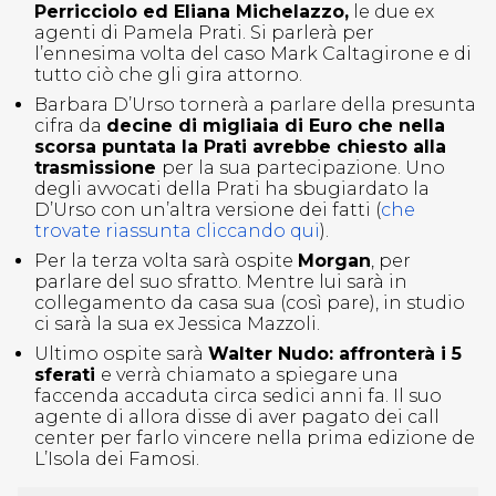
Perricciolo ed Eliana Michelazzo,
le due ex
agenti di Pamela Prati. Si parlerà per
l’ennesima volta del caso Mark Caltagirone e di
tutto ciò che gli gira attorno.
Barbara D’Urso tornerà a parlare della presunta
cifra da
decine di migliaia di Euro che nella
scorsa puntata la Prati avrebbe chiesto alla
trasmissione
per la sua partecipazione. Uno
degli avvocati della Prati ha sbugiardato la
D’Urso con un’altra versione dei fatti (
che
trovate riassunta cliccando qui
).
Per la terza volta sarà ospite
Morgan
, per
parlare del suo sfratto. Mentre lui sarà in
collegamento da casa sua (così pare), in studio
ci sarà la sua ex Jessica Mazzoli.
Ultimo ospite sarà
Walter Nudo: affronterà i 5
sferati
e verrà chiamato a spiegare una
faccenda accaduta circa sedici anni fa. Il suo
agente di allora disse di aver pagato dei call
center per farlo vincere nella prima edizione de
L’Isola dei Famosi.