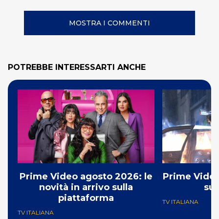
MOSTRA I COMMENTI
POTREBBE INTERESSARTI ANCHE
Prime Video agosto 2026: le
Prime Video
novità in arrivo sulla
su
piattaforma
TV ITALIANA
TV ITALIANA