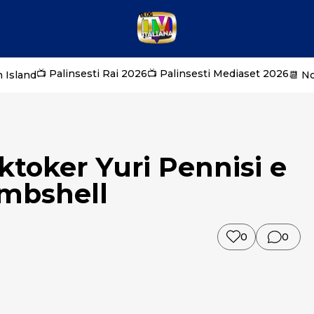
📺 Palinsesti Rai 2026
📺 Palinsesti Mediaset 2026
 Island
📆 N
tiktoker Yuri Pennisi e
ombshell
0
0