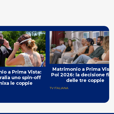
Matrimonio a Prima Vista
io a Prima Vista:
Poi 2026: la decisione fin
ralia uno spin-off
delle tre coppie
ixa le coppie
TV ITALIANA