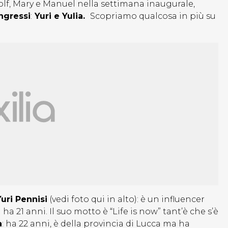
olf, Mary e Manuel nella settimana inaugurale,
ngressi
:
Yuri e Yulia.
Scopriamo qualcosa in più su
Yuri Pennisi
(vedi foto qui in alto): è un influencer
ha 21 anni. Il suo motto è “Life is now” tant’è che s’è
a
: ha 22 anni, è della provincia di Lucca ma ha