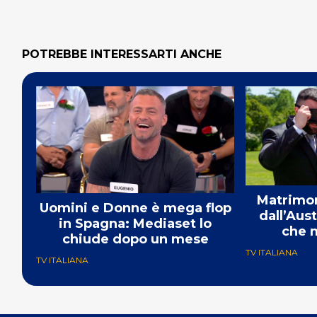
POTREBBE INTERESSARTI ANCHE
Matrimon
Uomini e Donne è mega flop
dall’Aust
in Spagna: Mediaset lo
che m
chiude dopo un mese
TV ITALIANA
TV ITALIANA