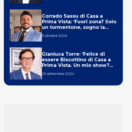
Corrado Sassu di Casa a
Prima Vista: ‘Fuori zona? Solo
un tormentone, sogno la
telecronaca di F1’
3 ottobre 2024
Gianluca Torre: ‘Felice di
essere Biscottino di Casa a
Prima Vista. Un mio show?
Un sogno’
22 settembre 2024