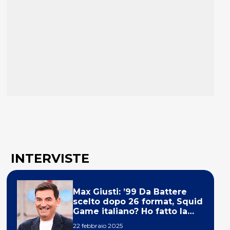
INTERVISTE
Max Giusti: ’99 Da Battere
scelto dopo 26 format, Squid
Game italiano? Ho fatto la
ola!’
22 febbraio 2025