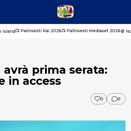
📺 Palinsesti Rai 2026
📺 Palinsesti Mediaset 2026
 Island
📆 N
n avrà prima serata:
e in access
0
0