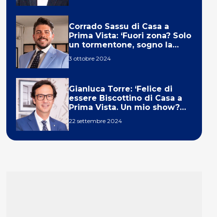
Corrado Sassu di Casa a
Prima Vista: ‘Fuori zona? Solo
un tormentone, sogno la
telecronaca di F1’
3 ottobre 2024
Gianluca Torre: ‘Felice di
essere Biscottino di Casa a
Prima Vista. Un mio show?
Un sogno’
22 settembre 2024