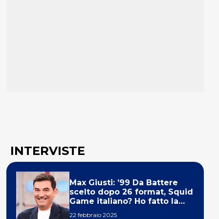
INTERVISTE
Max Giusti: ’99 Da Battere
scelto dopo 26 format, Squid
Game italiano? Ho fatto la
ola!’
22 febbraio 2025