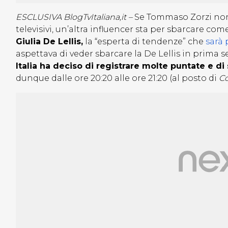
ESCLUSIVA BlogTvItaliana,it –
Se Tommaso Zorzi non 
televisivi, un’altra influencer sta per sbarcare co
Giulia De Lellis,
la “esperta di tendenze” che
sarà 
aspettava di veder sbarcare la De Lellis in prima se
Italia ha deciso di registrare molte puntate e di
dunque dalle ore 20:20 alle ore 21:20 (al posto di
Co