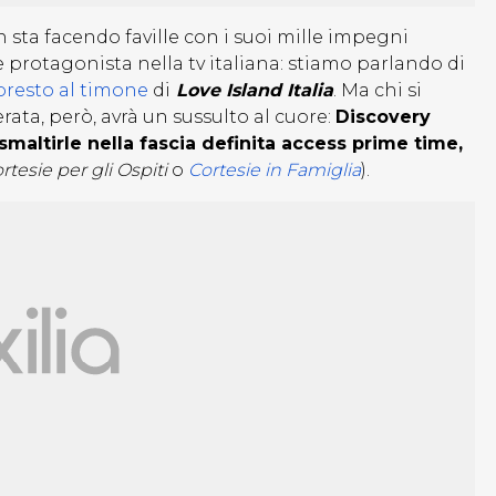
sta facendo faville con i suoi mille impegni
me protagonista nella tv italiana: stiamo parlando di
presto al timone
di
Love Island Italia
. Ma chi si
rata, però, avrà un sussulto al cuore:
Discovery
 smaltirle nella fascia definita access prime time,
rtesie per gli Ospiti
o
Cortesie in Famiglia
).