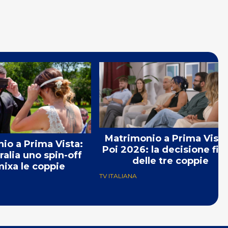
Matrimonio a Prima Vista
io a Prima Vista:
Poi 2026: la decisione fin
ralia uno spin-off
delle tre coppie
ixa le coppie
TV ITALIANA