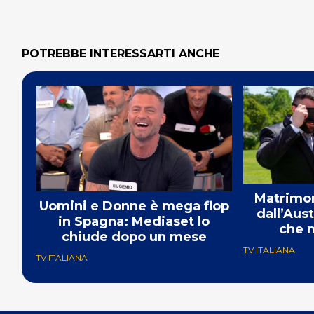
POTREBBE INTERESSARTI ANCHE
Matrimon
Uomini e Donne è mega flop
dall’Aust
in Spagna: Mediaset lo
che m
chiude dopo un mese
TV ITALIANA
TV ITALIANA