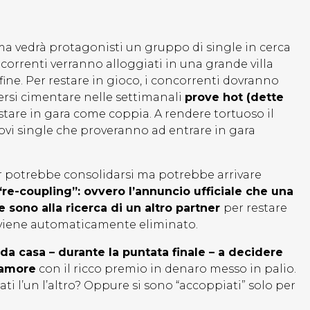
ma vedrà protagonisti un gruppo di single in cerca
oncorrenti verranno alloggiati in una grande villa
fine. Per restare in gioco, i concorrenti dovranno
rsi cimentare nelle settimanali
prove hot (dette
restare in gara come coppia. A rendere tortuoso il
vi single che proveranno ad entrare in gara
over potrebbe consolidarsi ma potrebbe arrivare
re-coupling”: ovvero l’annuncio ufficiale che una
e sono alla ricerca di un altro partner
per restare
 viene automaticamente eliminato.
 da casa – durante la puntata finale – a decidere
’amore
con il ricco premio in denaro messo in palio.
ati l’un l’altro? Oppure si sono “accoppiati” solo per