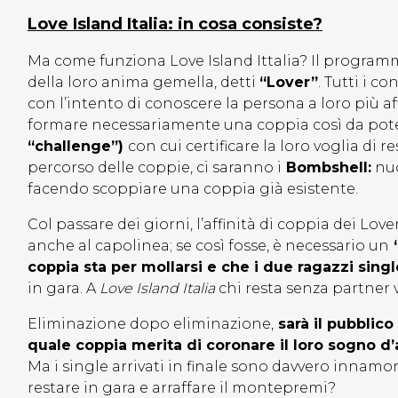
Love Island Italia: in cosa consiste?
Ma come funziona Love Island Ittalia? Il program
della loro anima gemella, detti
“Lover”
. Tutti i c
con l’intento di conoscere la persona a loro più af
formare necessariamente una coppia così da pote
“challenge”)
con cui certificare la loro voglia di 
percorso delle coppie, ci saranno i
Bombshell:
nuo
facendo scoppiare una coppia già esistente.
Col passare dei giorni, l’affinità di coppia dei L
anche al capolinea; se così fosse, è necessario un
“
coppia sta per mollarsi e che i due ragazzi singl
in gara. A
Love Island Italia
chi resta senza partner
Eliminazione dopo eliminazione,
sarà il pubblico
quale coppia merita di coronare il loro sogno d
Ma i single arrivati in finale sono davvero innamor
restare in gara e arraffare il montepremi?