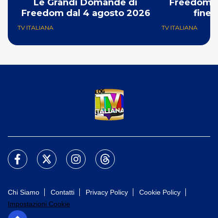
Le Grandi Domande di
Freedom t
Freedom dal 4 agosto 2026
fine 
TV ITALIANA
TV ITALIANA
Chi Siamo
Contatti
Privacy Policy
Cookie Policy
Impostazioni Cookie