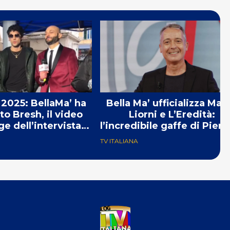
2025: BellaMa’ ha
Bella Ma’ ufficializza Mar
to Bresh, il video
Liorni e L’Eredità:
e dell’intervista
l’incredibile gaffe di Pierl
mancata
Diaco
TV ITALIANA