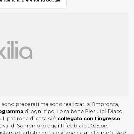
le tue fonti preferite su Google
sono preparati ma sono realizzati all’impronta,
programma
di ogni tipo. Lo sa bene Pierluigi Diaco,
.
Il padrone di casa si è
collegato con l’ingresso
ival di Sanremo di oggi 11 febbraio 2025 per
istare gli artisti che transitano da quelle parti. Ne è