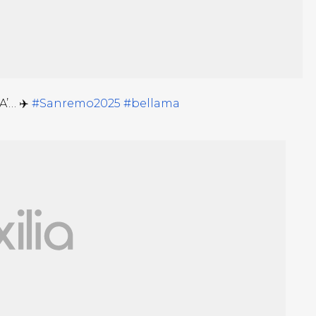
’… ✈️
#Sanremo2025
#bellama