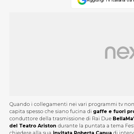
Aggiungi Tv Italiana tra 
Quando i collegamenti nei vari programmi tv non 
capita spesso che siano fucina di
gaffe e fuori 
conduttore della trasmissione di Rai Due
BellaMa’
del Teatro Ariston
durante la puntata a tema Fest
chiedere alla sua
invitata Roberta Capua
di interv