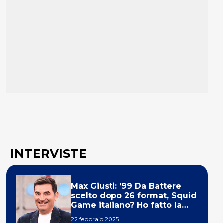
INTERVISTE
Max Giusti: ’99 Da Battere
scelto dopo 26 format, Squid
Game italiano? Ho fatto la
ola!’
22 febbraio 2025