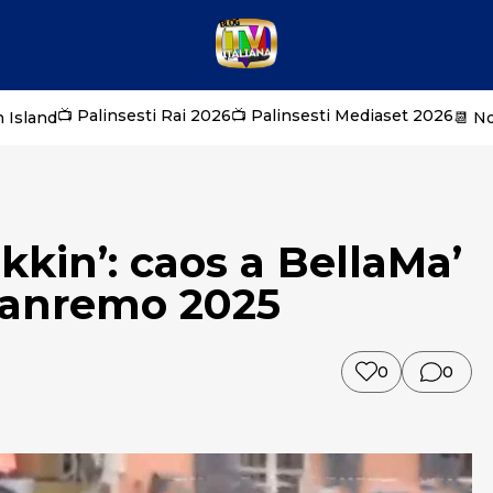
📺 Palinsesti Rai 2026
📺 Palinsesti Mediaset 2026
 Island
📆 N
kkin’: caos a BellaMa’
 Sanremo 2025
0
0