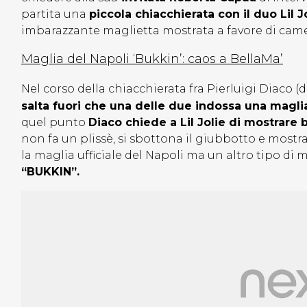
partita una
piccola chiacchierata con il duo Lil J
imbarazzante maglietta mostrata a favore di came
Maglia del Napoli ‘Bukkin’: caos a BellaMa’
Nel corso della chiacchierata fra Pierluigi Diaco (
salta fuori che una delle due indossa una magli
quel punto
Diaco chiede a Lil Jolie di mostrare
non fa un plissè, si sbottona il giubbotto e mostr
la maglia ufficiale del Napoli ma un altro tipo di
“BUKKIN”.