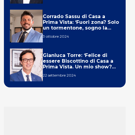
Corrado Sassu di Casa a
Prima Vista: ‘Fuori zona? Solo
un tormentone, sogno la
telecronaca di F1’
3 ottobre 2024
Gianluca Torre: ‘Felice di
essere Biscottino di Casa a
Prima Vista. Un mio show?
Un sogno’
22 settembre 2024