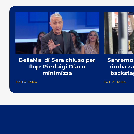
BellaMa’ di Sera chiuso per
Sanremo 
flop: Pierluigi Diaco
rimbalza
minimizza
backstag
TV ITALIANA
TV ITALIANA