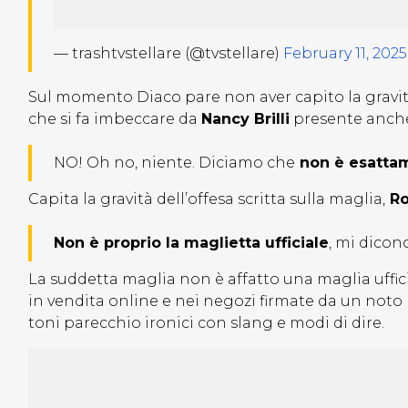
— trashtvstellare (@tvstellare)
February 11, 2025
Sul momento Diaco pare non aver capito la gravità
che si fa imbeccare da
Nancy Brilli
presente anche 
NO! Oh no, niente. Diciamo che
non è esattame
Capita la gravità dell’offesa scritta sulla maglia,
Ro
Non è proprio la maglietta ufficiale
, mi dicono
La suddetta maglia non è affatto una maglia uffi
in vendita online e nei negozi firmate da un noto
toni parecchio ironici con slang e modi di dire.