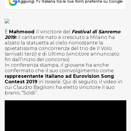
Aggiungi Tv Italiana tra le tue fonti preferite su Google
È
Mahmood
il vincitore del
Festival di Sanremo
2019:
il cantante nato e cresciuto a Milano ha
alzato la statuetta al cielo nonostante la
spietatissima concorrenza del trio de Il Volo
(arrivati terzi) e di Ultimo (vincitore annunciato
fin dall’inizio del concorso).
In conferenza stampa, il giovane ha anche
confermato che il suo coinvolgimento come
rappresentante italiano ad Eurovision Song
Contest 2019
in Israele. Qui di seguito, il video in
cui Claudio Baglioni ha eletto vincitore il suo
brano, “Soldi”.