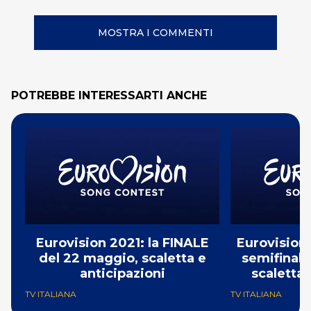
MOSTRA I COMMENTI
POTREBBE INTERESSARTI ANCHE
Eurovision 2021: la FINALE
Eurovision 
del 22 maggio, scaletta e
semifinale
anticipazioni
scaletta 
TV ITALIANA
TV ITALIANA