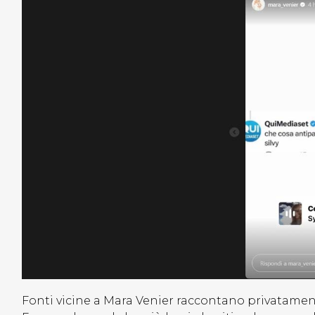
Fonti vicine a Mara Venier raccontano privatament