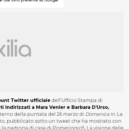
le tue fonti preferite su Google
unt Twitter ufficiale
dell’Ufficio Stampa di
i indirizzati a Mara Venier e Barbara D’Urso,
terno della puntata del 26 marzo di
Domenica In
. La
to, pubblicato sotto un tweet che ha mostrato con
 e la padrona di casa di Pomeriggio5. La visione delle