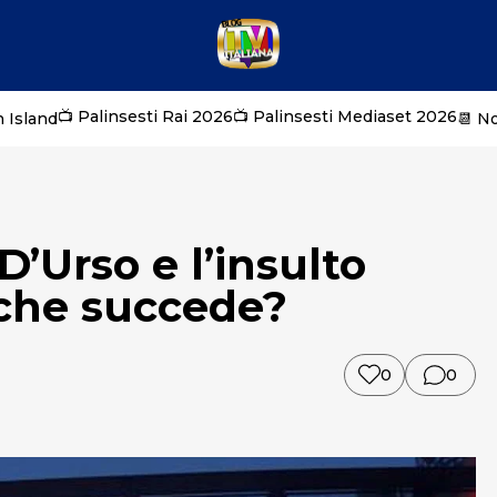
📺 Palinsesti Rai 2026
📺 Palinsesti Mediaset 2026
 Island
📆 N
 D’Urso e l’insulto
 che succede?
0
0