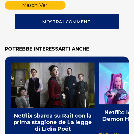
Maschi Veri
MOSTRA I COMMENTI
POTREBBE INTERESSARTI ANCHE
Netflix: l
Netflix sbarca su Rai1 con la
Demon Hunt
prima stagione de La legge
i
di Lidia Poët