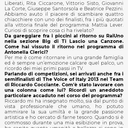
Liberati, Rita Ciccarone, Vittorio Sisto, Giovanni
La Corte, Giuseppe Santorsola e Beatrice Pezzini.
Abbiamo avuto il piacere di scambiare quattro
chiacchiere con uno dei finalisti, fra i più quotati
alla vittoria finale del programma: Mattia Lever.
Curiosi di scoprire cosa ci ha rivelato?
Da gareggiare fra i piccini al ritorno su RaiUno
nella sezione Big di Ti Lascio una Canzone.
Come hai vissuto il ritorno nel programma di
Antonella Clerici?
Per me è come ritornare in una grande famiglia
ed è sempre un’emozione calcare quel palco, un
ricordo dei miei primi passi in TV.
Parlando di competizioni, sei arrivati anche fra i
semifinalisti di The Voice of Italy 2013 nel Team
di Riccardo Cocciante. Com’è stato lavorare con
una colonna come lui? Ricordi un aneddoto
particolare accaduto nel corso del programma?
Riccardo mi ha insegnato molto, sia dal punto di
vista professionale che umano, ho potuto
ammirare la sua umiltà e la grande passione
artistica e ho cercato di farne tesoro. Quando si è
commosso durante una mia esibizione in prova,