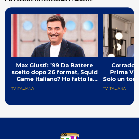
Max Giusti: ’99 Da Battere
Corrado S
scelto dopo 26 format, Squid
Prima Vis
Game italiano? Ho fatto la
Solo un tor
ola!’
telecr
TV ITALIANA
TV ITALIANA