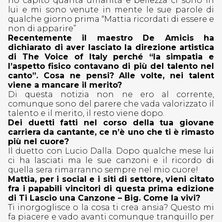
ho capito quanta umanità e bellezza ci sono in
lui e mi sono venute in mente le sue parole di
qualche giorno prima “Mattia ricordati di essere e
non di apparire”
Recentemente il maestro De Amicis ha
dichiarato di aver lasciato la direzione artistica
di The Voice of Italy perché “la simpatia e
l’aspetto fisico contavano di più del talento nel
canto”. Cosa ne pensi? Alle volte, nei talent
viene a mancare il merito?
Di questa notizia non ne ero al corrente,
comunque sono del parere che vada valorizzato il
talento e il merito, il resto viene dopo.
Dei duetti fatti nel corso della tua giovane
carriera da cantante, ce n’è uno che ti è rimasto
più nel cuore?
Il duetto con Lucio Dalla. Dopo qualche mese lui
ci ha lasciati ma le sue canzoni e il ricordo di
quella sera rimarranno sempre nel mio cuore!
Mattia, per i social e i siti di settore, vieni citato
fra i papabili vincitori di questa prima edizione
di Ti Lascio una Canzone – Big. Come la vivi?
Ti inorgoglisce o la cosa ti crea ansia? Questo mi
fa piacere e vado avanti comunque tranquillo per