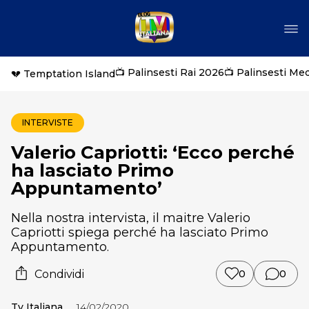
📺 Palinsesti Rai 2026
📺 Palinsesti Me
💔 Temptation Island
INTERVISTE
Valerio Capriotti: ‘Ecco perché
ha lasciato Primo
Appuntamento’
Nella nostra intervista, il maitre Valerio
Capriotti spiega perché ha lasciato Primo
Appuntamento.
Condividi
0
0
Tv Italiana
14/02/2020