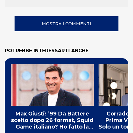
MOSTRA I COMMENTI
POTREBBE INTERESSARTI ANCHE
Max Giusti: ’99 Da Battere
Corrado S
scelto dopo 26 format, Squid
Prima Vis
Game italiano? Ho fatto la
Solo un tor