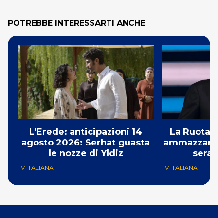
POTREBBE INTERESSARTI ANCHE
L’Erede: anticipazioni 14
La Ruota d
agosto 2026: Serhat guasta
ammazzando 
le nozze di Yldiz
serat
TV ITALIANA
TV ITALIANA