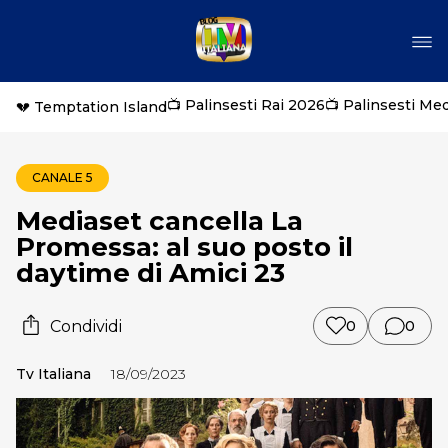
📺 Palinsesti Rai 2026
📺 Palinsesti Me
💔 Temptation Island
CANALE 5
Mediaset cancella La
Promessa: al suo posto il
daytime di Amici 23
Condividi
0
0
Tv Italiana
18/09/2023