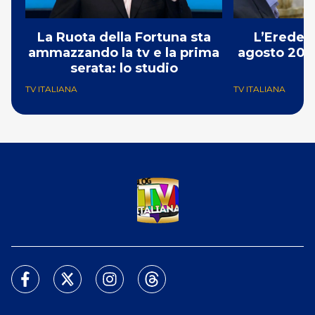
La Ruota della Fortuna sta
L’Erede: 
ammazzando la tv e la prima
agosto 2026
serata: lo studio
p
TV ITALIANA
TV ITALIANA