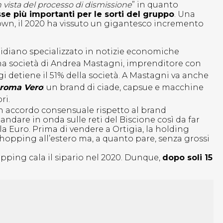
n vista del processo di dismissione
” in quanto
se più importanti per le sorti del gruppo
. Una
kdown, il 2020 ha vissuto un gigantesco incremento
tidiano specializzato in notizie economiche
: una società di Andrea Mastagni, imprenditore con
gi detiene il 51% della società. A Mastagni va anche
roma Vero
: un brand di ciade, capsue e macchine
ri.
un accordo consensuale rispetto al brand
dare in onda sulle reti del Biscione così da far
la Euro. Prima di vendere a Ortigia, la holding
hopping all’estero ma, a quanto pare, senza grossi
pping cala il sipario nel 2020. Dunque,
dopo soli 15