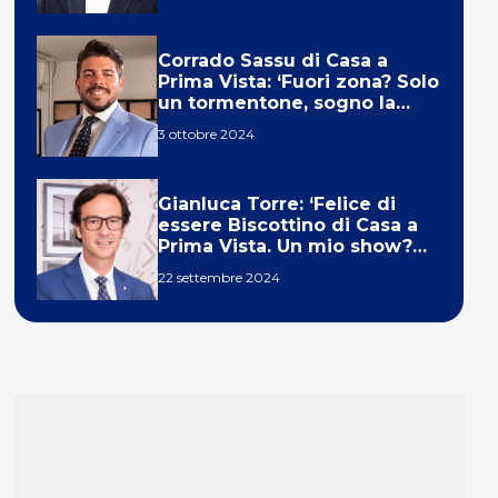
Corrado Sassu di Casa a
Prima Vista: ‘Fuori zona? Solo
un tormentone, sogno la
telecronaca di F1’
3 ottobre 2024
Gianluca Torre: ‘Felice di
essere Biscottino di Casa a
Prima Vista. Un mio show?
Un sogno’
22 settembre 2024