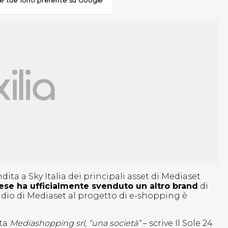
le tue fonti preferite su Google
ita a Sky Italia dei principali asset di Mediaset
ese ha ufficialmente svenduto un altro brand
di
l’addio di Mediaset al progetto di e-shopping è
tta
Mediashopping srl
,
“una società”
– scrive Il Sole 24