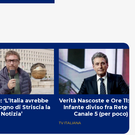
 ‘L’Italia avrebbe
Verità Nascoste e Ore 11: M
ogno di Striscia la
Infante diviso fra Rete 4
Notizia’
Canale 5 (per poco)
TV ITALIANA