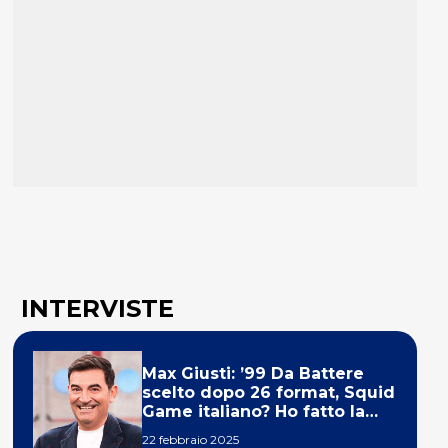
INTERVISTE
Max Giusti: ’99 Da Battere
scelto dopo 26 format, Squid
Game italiano? Ho fatto la
ola!’
22 febbraio 2025