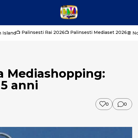
📺 Palinsesti Rai 2026
📺 Palinsesti Mediaset 2026
 Island
📆 N
 a Mediashopping:
15 anni
0
0