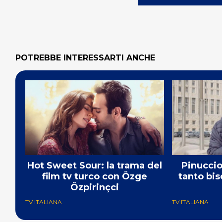
POTREBBE INTERESSARTI ANCHE
Hot Sweet Sour: la trama del
Pinuccio:
film tv turco con Özge
tanto bis
Özpirinçci
TV ITALIANA
TV ITALIANA