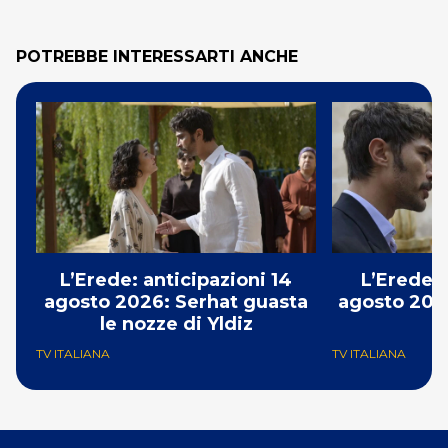
POTREBBE INTERESSARTI ANCHE
L’Erede: anticipazioni 14
L’Erede: 
agosto 2026: Serhat guasta
agosto 2026
le nozze di Yldiz
p
TV ITALIANA
TV ITALIANA