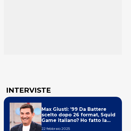
INTERVISTE
Max Giusti: ’99 Da Battere
scelto dopo 26 format, Squid
Game italiano? Ho fatto la
ola!’
22 febbraio 2025