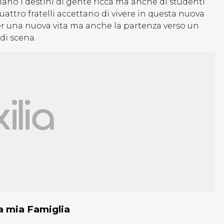
ociano i destini di gente ricca ma anche di studenti
quattro fratelli accettano di vivere in questa nuova
per una nuova vita ma anche la partenza verso un
 di scena.
la mia Famiglia