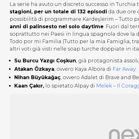
La serie ha avuto un discreto successo in Turchia
stagioni, per un totale di 132 episodi
da due ore 
possibilità di programmare Kardeşlerim – Tutto p
anni di palinsesto nel solo daytime
. Fuori dal t
soprattutto nei Paesi in lingua spagnola dove la diz
Todo por mi Familia (Tutto per la mia Famiglia, tra
altri voti già visti nelle soap turche doppiate in ita
Su Burcu Yazgı Coşkun
, già protagonista assol
Atakan Özkaya
, ovvero
Kaya Albora
di
Far Away;
Nihan Büyükağaç
, ovvero
Adalet
di Brave and Beu
Kaan Çakır,
lo spietato Alpay di
Melek – Il Corag