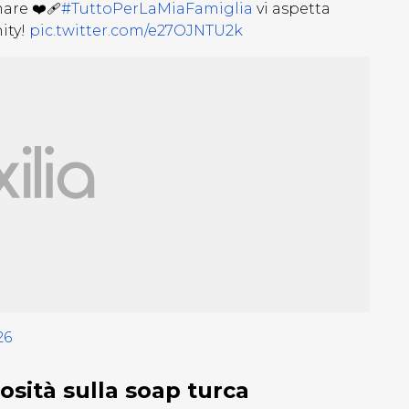
re ❤️‍🩹
#TuttoPerLaMiaFamiglia
vi aspetta
ity!
pic.twitter.com/e27OJNTU2k
26
iosità sulla soap turca