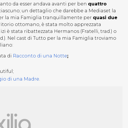
 tanto da esser andava avanti per ben
quattro
ciascuno; un dettaglio che darebbe a Mediaset la
er la mia Famiglia tranquillamente per
quasi due
erritorio ottomano, è stata molto apprezzata
i è stata ribattezzata Hermanos (Fratelli, trad.) o
d.). Nel cast di Tutto per la mia Famiglia troviamo
liano:
uta di
Racconto di una Notte
;
tiful;
gio di una Madre
.