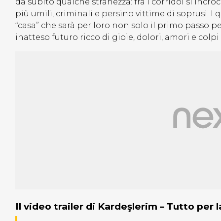
da subito qualche stranezza: fra i corridoi si incr
più umili, criminali e persino vittime di soprusi. I 
“casa” che sarà per loro non solo il primo passo 
inatteso futuro ricco di gioie, dolori, amori e colpi
Il video trailer di Kardeşlerim – Tutto per 