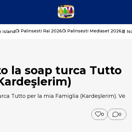
📺 Palinsesti Rai 2026
📺 Palinsesti Mediaset 2026
 Island
📆 N
 la soap turca Tutto
(Kardeşlerim)
rca Tutto per la mia Famiglia (Kardeşlerim). Ve
0
0