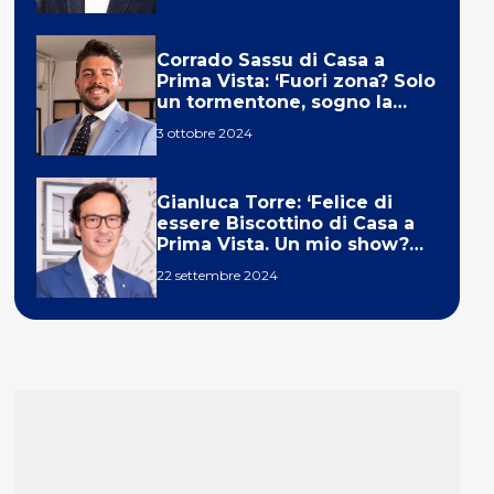
Corrado Sassu di Casa a
Prima Vista: ‘Fuori zona? Solo
un tormentone, sogno la
telecronaca di F1’
3 ottobre 2024
Gianluca Torre: ‘Felice di
essere Biscottino di Casa a
Prima Vista. Un mio show?
Un sogno’
22 settembre 2024