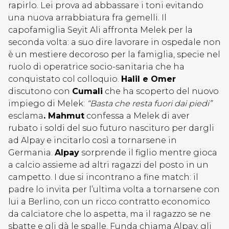
rapirlo. Lei prova ad abbassare i toni evitando
una nuova arrabbiatura fra gemelli. Il
capofamiglia Seyit Ali affronta Melek per la
seconda volta: a suo dire lavorare in ospedale non
è un mestiere decoroso per la famiglia, specie nel
ruolo di operatrice socio-sanitaria che ha
conquistato col colloquio.
Halil e Omer
discutono con
Cumali
che ha scoperto del nuovo
impiego di Melek:
“Basta che resta fuori dai piedi”
esclama
. Mahmut
confessa a Melek di aver
rubato i soldi del suo futuro nascituro per dargli
ad Alpay e incitarlo così a tornarsene in
Germania.
Alpay
sorprende il figlio mentre gioca
a calcio assieme ad altri ragazzi del posto in un
campetto. I due si incontrano a fine match: il
padre lo invita per l’ultima volta a tornarsene con
lui a Berlino, con un ricco contratto economico
da calciatore che lo aspetta, ma il ragazzo se ne
sbatte e gli dà le spalle. Funda chiama Alpay, gli