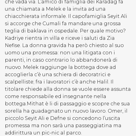
che vada via. L’amico di famiglia dei Karadag fa
una chiamata a Melek e la invita ad una
chiacchierata informale. Il capofamiglia Seyit Ali
si accorge che Cumali fa mandare una grossa
teglia di baklava in ospedale. Per quale motivo?
Kadriye rientra in villa e riceve i saluti da Zia
Nefise. La donna gravida ha però chiesto al suo
uomo una promessa: non una litigata con i
parenti, in caso contrario lo abbandonerà di
nuovo. Melek raggiunge la bottega dove ad
accoglierla c’è una schiera di decoratrici e
scalpelliste; fra i lavoratori c’è anche Halil. Il
titolare chiede alla donna se vuole essere assunta
come responsabile ed insegnante nella
bottega.Mithat è li di passaggio e scopre che sua
sorella ha guadagnato un nuovo lavoro. Omer, il
piccolo Seyit Ali e Defne si concedono l’uscita
promessa ma non sarà una passeggiatina ma
addirittura un pic-nic al parco.