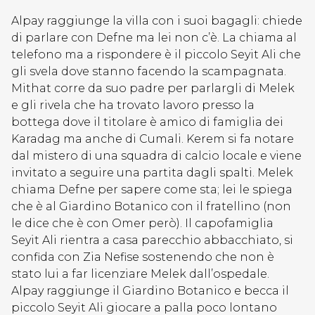
Alpay raggiunge la villa con i suoi bagagli: chiede
di parlare con Defne ma lei non c’è. La chiama al
telefono ma a rispondere è il piccolo Seyit Ali che
gli svela dove stanno facendo la scampagnata.
Mithat corre da suo padre per parlargli di Melek
e gli rivela che ha trovato lavoro presso la
bottega dove il titolare è amico di famiglia dei
Karadag ma anche di Cumali. Kerem si fa notare
dal mistero di una squadra di calcio locale e viene
invitato a seguire una partita dagli spalti. Melek
chiama Defne per sapere come sta; lei le spiega
che è al Giardino Botanico con il fratellino (non
le dice che è con Omer però). Il capofamiglia
Seyit Ali rientra a casa parecchio abbacchiato, si
confida con Zia Nefise sostenendo che non è
stato lui a far licenziare Melek dall’ospedale.
Alpay raggiunge il Giardino Botanico e becca il
piccolo Seyit Ali giocare a palla poco lontano