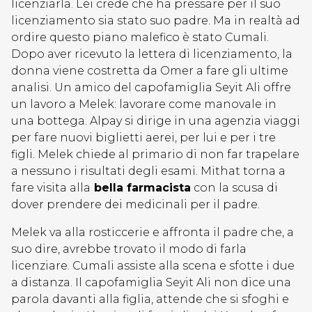
licenziarla. Lei crede che ha pressare per il suo
licenziamento sia stato suo padre. Ma in realtà ad
ordire questo piano malefico è stato Cumali.
Dopo aver ricevuto la lettera di licenziamento, la
donna viene costretta da Omer a fare gli ultime
analisi. Un amico del capofamiglia Seyit Ali offre
un lavoro a Melek: lavorare come manovale in
una bottega. Alpay si dirige in una agenzia viaggi
per fare nuovi biglietti aerei, per lui e per i tre
figli. Melek chiede al primario di non far trapelare
a nessuno i risultati degli esami. Mithat torna a
fare visita alla
bella farmacista
con la scusa di
dover prendere dei medicinali per il padre.
Melek va alla rosticcerie e affronta il padre che, a
suo dire, avrebbe trovato il modo di farla
licenziare. Cumali assiste alla scena e sfotte i due
a distanza. Il capofamiglia Seyit Ali non dice una
parola davanti alla figlia, attende che si sfoghi e