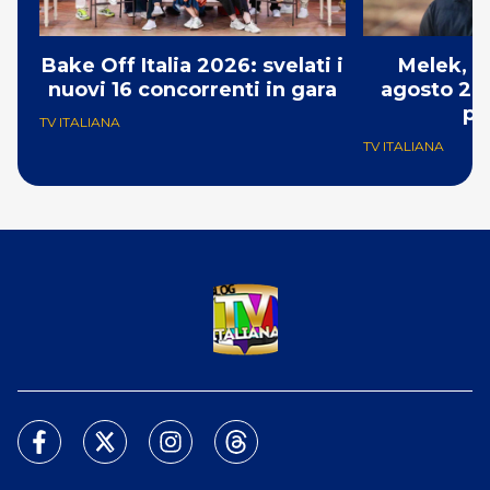
Bake Off Italia 2026: svelati i
Melek, a
nuovi 16 concorrenti in gara
agosto 202
pe
TV ITALIANA
TV ITALIANA