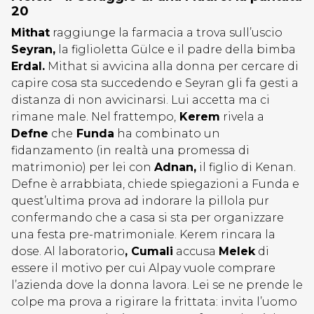
20
Mithat
raggiunge la farmacia a trova sull’uscio
Seyran,
la figlioletta
Gülce
e il padre della bimba
Erdal.
Mithat si avvicina alla donna per cercare di
capire cosa sta succedendo e Seyran gli fa gesti a
distanza di non avvicinarsi. Lui accetta ma ci
rimane male. Nel frattempo,
Kerem
rivela a
Defne
che
Funda
ha combinato un
fidanzamento (in realtà una promessa di
matrimonio) per lei con
Adnan,
il figlio di Kenan.
Defne è arrabbiata, chiede spiegazioni a Funda e
quest’ultima prova ad indorare la pillola pur
confermando che a casa si sta per organizzare
una festa pre-matrimoniale. Kerem rincara la
dose. Al laboratorio
, Cumali
accusa
Melek
di
essere il motivo per cui Alpay vuole comprare
l’azienda dove la donna lavora. Lei se ne prende le
colpe ma prova a rigirare la frittata: invita l’uomo