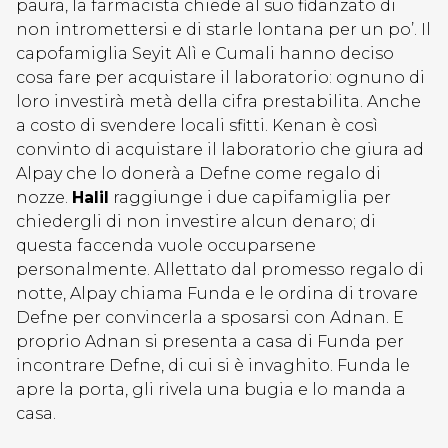
paura, la farmacista chiede al suo fidanzato di
non intromettersi e di starle lontana per un po’. Il
capofamiglia Seyit Alì e Cumali hanno deciso
cosa fare per acquistare il laboratorio: ognuno di
loro investirà metà della cifra prestabilita. Anche
a costo di svendere locali sfitti. Kenan è così
convinto di acquistare il laboratorio che giura ad
Alpay che lo donerà a Defne come regalo di
nozze.
Halil
raggiunge i due capifamiglia per
chiedergli di non investire alcun denaro; di
questa faccenda vuole occuparsene
personalmente. Allettato dal promesso regalo di
notte, Alpay chiama Funda e le ordina di trovare
Defne per convincerla a sposarsi con Adnan. E
proprio Adnan si presenta a casa di Funda per
incontrare Defne, di cui si è invaghito. Funda le
apre la porta, gli rivela una bugia e lo manda a
casa.