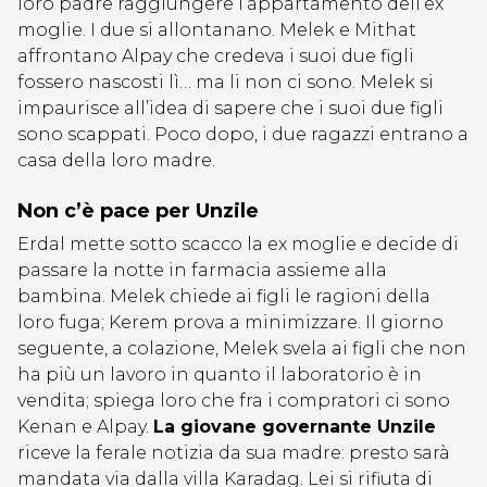
loro padre raggiungere l’appartamento dell’ex
moglie. I due si allontanano. Melek e Mithat
affrontano Alpay che credeva i suoi due figli
fossero nascosti lì… ma li non ci sono. Melek si
impaurisce all’idea di sapere che i suoi due figli
sono scappati. Poco dopo, i due ragazzi entrano a
casa della loro madre.
Non c’è pace per Unzile
Erdal mette sotto scacco la ex moglie e decide di
passare la notte in farmacia assieme alla
bambina. Melek chiede ai figli le ragioni della
loro fuga; Kerem prova a minimizzare. Il giorno
seguente, a colazione, Melek svela ai figli che non
ha più un lavoro in quanto il laboratorio è in
vendita; spiega loro che fra i compratori ci sono
Kenan e Alpay.
La giovane governante Unzile
riceve la ferale notizia da sua madre: presto sarà
mandata via dalla villa Karadag. Lei si rifiuta di