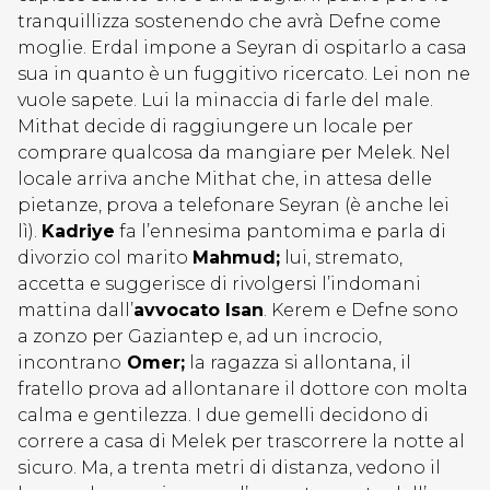
tranquillizza sostenendo che avrà Defne come
moglie. Erdal impone a Seyran di ospitarlo a casa
sua in quanto è un fuggitivo ricercato. Lei non ne
vuole sapete. Lui la minaccia di farle del male.
Mithat decide di raggiungere un locale per
comprare qualcosa da mangiare per Melek. Nel
locale arriva anche Mithat che, in attesa delle
pietanze, prova a telefonare Seyran (è anche lei
lì).
Kadriye
fa l’ennesima pantomima e parla di
divorzio col marito
Mahmud;
lui, stremato,
accetta e suggerisce di rivolgersi l’indomani
mattina dall’
avvocato Isan
. Kerem e Defne sono
a zonzo per Gaziantep e, ad un incrocio,
incontrano
Omer;
la ragazza si allontana, il
fratello prova ad allontanare il dottore con molta
calma e gentilezza. I due gemelli decidono di
correre a casa di Melek per trascorrere la notte al
sicuro. Ma, a trenta metri di distanza, vedono il