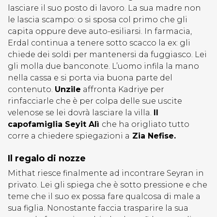
lasciare il suo posto di lavoro. La sua madre non
le lascia scampo: o si sposa col primo che gli
capita oppure deve auto-esiliarsi. In farmacia,
Erdal continua a tenere sotto scacco la ex: gli
chiede dei soldi per mantenersi da fuggiasco. Lei
gli molla due banconote. L’uomo infila la mano
nella cassa e si porta via buona parte del
contenuto.
Unzile
affronta Kadriye per
rinfacciarle che è per colpa delle sue uscite
velenose se lei dovrà lasciare la villa.
Il
capofamiglia Seyit Alì
che ha origliato tutto
corre a chiedere spiegazioni a
Zia Nefise.
Il regalo di nozze
Mithat riesce finalmente ad incontrare Seyran in
privato. Lei gli spiega che è sotto pressione e che
teme che il suo ex possa fare qualcosa di male a
sua figlia. Nonostante faccia trasparire la sua