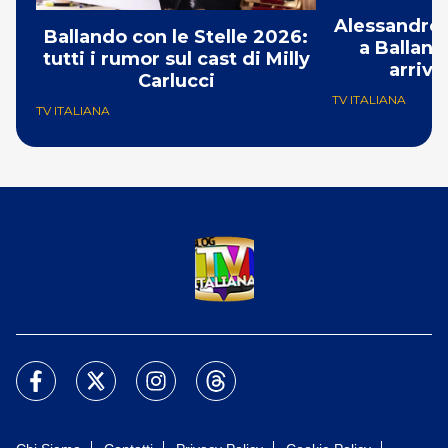
Alessandro 
Ballando con le Stelle 2026:
a Balland
tutti i rumor sul cast di Milly
arriva
Carlucci
TV ITALIANA
TV ITALIANA