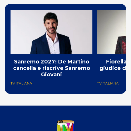
Sanremo 2027: De Martino
Fiorella
cancella e riscrive Sanremo
giudice di 
Giovani
TV ITALIANA
TV ITALIANA