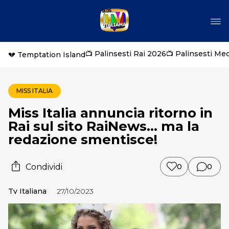
📺 Palinsesti Rai 2026
📺 Palinsesti Me
💔 Temptation Island
MISS ITALIA
Miss Italia annuncia ritorno in
Rai sul sito RaiNews… ma la
redazione smentisce!
Condividi
0
0
Tv Italiana
27/10/2023