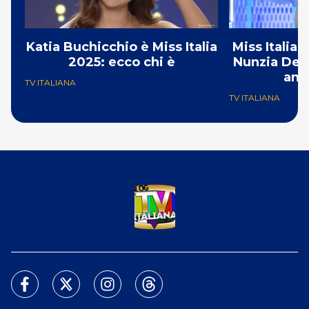
Katia Buchicchio è Miss Italia
Miss Italia 
2025: ecco chi è
Nunzia De G
ant
TV ITALIANA
TV ITALIANA