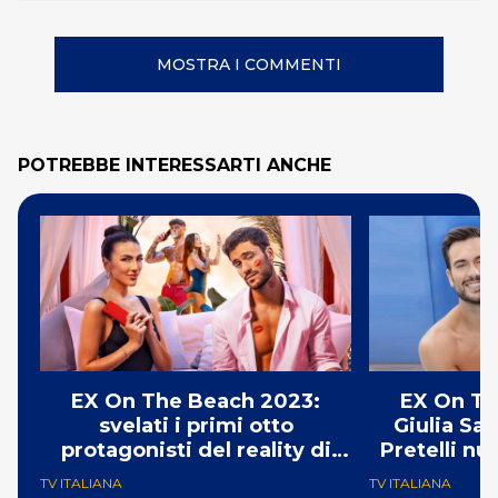
MOSTRA I COMMENTI
POTREBBE INTERESSARTI ANCHE
EX On The Beach 2023:
EX On Th
svelati i primi otto
Giulia Sa
protagonisti del reality di
Pretelli nu
Paramount+
Pa
TV ITALIANA
TV ITALIANA