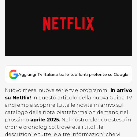
Aggiungi Tv Italiana tra le tue fonti preferite su Google
Nuovo mese, nuove serie tv e programmi
in arrivo
su Netflix!
In questo articolo della nuova Guida TV
andremo a scoprire tutte le novità in arrivo sul
catalogo della nota piattaforma on demand nel
prossimo
aprile 2025.
Nel nostro elenco esteso in
ordine cronologico, troverete i titoli, le
descrizioni e tutte le altre informazioni che vi