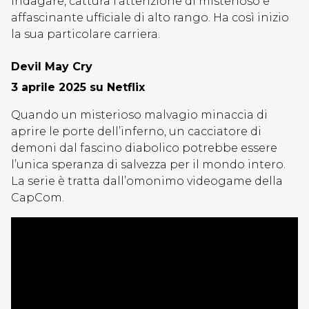
indagare, cattura l’attenzione di misterioso e
affascinante ufficiale di alto rango. Ha così inizio
la sua particolare carriera.
Devil May Cry
3 aprile 2025 su Netflix
Quando un misterioso malvagio minaccia di
aprire le porte dell’inferno, un cacciatore di
demoni dal fascino diabolico potrebbe essere
l’unica speranza di salvezza per il mondo intero.
La serie è tratta dall’omonimo videogame della
CapCom.