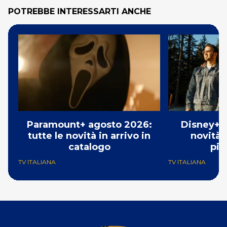
POTREBBE INTERESSARTI ANCHE
Paramount+ agosto 2026:
Disney+ a
tutte le novità in arrivo in
novità i
catalogo
pia
TV ITALIANA
TV ITALIANA