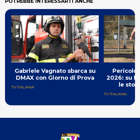
POTREBBE INTERESSARTI ANCHE
Gabriele Vagnato sbarca su
Pericolo
DMAX con Giorno di Prova
2026: su R
le stor
TV ITALIANA
TV ITALIANA