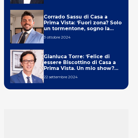
Corrado Sassu di Casa a
Prima Vista: ‘Fuori zona? Solo
un tormentone, sogno la
telecronaca di F1’
3 ottobre 2024
Gianluca Torre: ‘Felice di
essere Biscottino di Casa a
Prima Vista. Un mio show?
Un sogno’
22 settembre 2024