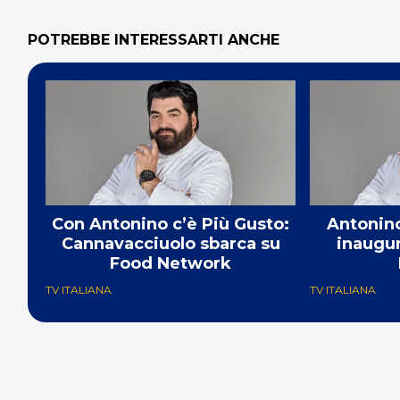
POTREBBE INTERESSARTI ANCHE
Con Antonino c’è Più Gusto:
Antonin
Cannavacciuolo sbarca su
inaugur
Food Network
TV ITALIANA
TV ITALIANA