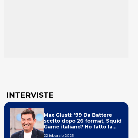
INTERVISTE
Max Giusti: ’99 Da Battere
scelto dopo 26 format, Squid
Game italiano? Ho fatto la
ola!’
22 febbraio 2025