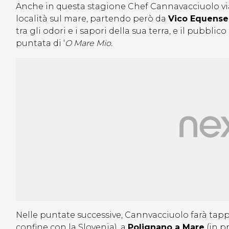
Anche in questa stagione Chef Cannavacciuolo via
località sul mare, partendo però da
Vico Equense
tra gli odori e i sapori della sua terra, e il pubb
puntata di ‘
O Mare Mio.
Nelle puntate successive, Cannvacciuolo farà tap
confine con la Slovenia), a
Polignano a Mare
(in pr