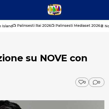
📺 Palinsesti Rai 2026
📺 Palinsesti Mediaset 2026
 Island
📆 N
izione su NOVE con
0
0