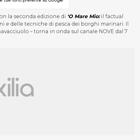
le tue fonti preferite su Google
con la seconda edizione di
‘O Mare Mio:
il factual
oni e delle tecniche di pesca dei borghi marinari. Il
vacciuolo – torna in onda sul canale NOVE dal 7