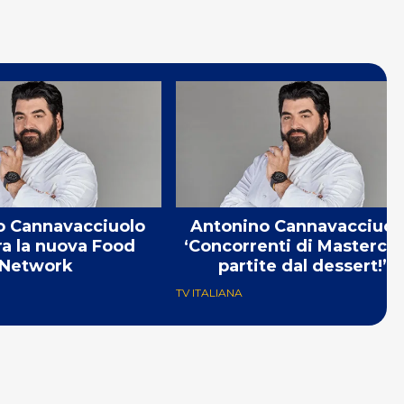
o Cannavacciuolo
Antonino Cannavacciuol
a la nuova Food
‘Concorrenti di Masterche
Network
partite dal dessert!’
TV ITALIANA