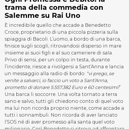
trama della commedia con
Salemme su Rai Uno
È incredibile quello che accade a Benedetto
Croce, proprietario di una piccola pizzeria sulla
spiaggia di Bacoli. L’uomo, a bordo di una barca,
finisce sugli scogli, ritrovandosi disperso in mare
insieme ai suoi figli e al suo cameriere di sala.
Privo di sensi, per un colpo in testa, durante
l’incidente, riesce a rivolgersi a Sant’Anna e lancia
un messaggio alla radio di bordo:
“vi prego, se
venite a salvarci, io faccio un voto a Sant’Anna,
prometto di donare 5.557.382 Euro e 60 centesimi!
”
Una barca li soccorre. Una volta tornato a terra
sano e salvo, tutti gli chiedono conto di quel voto
ma lui non ricorda proprio niente, come accade a
tutti i sonnambuli. Non ricorda di aver lanciato
l’SOS né di aver promesso alla santa quel voto
milionario. Così Benedetto si ritrova ad affrontare