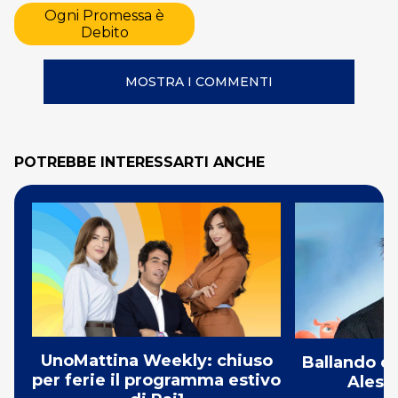
Ogni Promessa è
Debito
MOSTRA I COMMENTI
POTREBBE INTERESSARTI ANCHE
UnoMattina Weekly: chiuso
Ballando co
per ferie il programma estivo
Aless