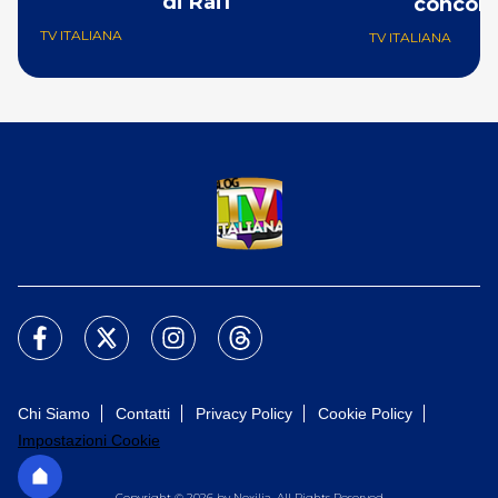
di Rai1
concorr
TV ITALIANA
TV ITALIANA
Chi Siamo
Contatti
Privacy Policy
Cookie Policy
Impostazioni Cookie
Copyright © 2026 by Nexilia. All Rights Reserved