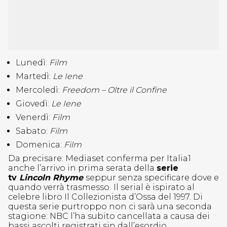
Lunedì:
Film
Martedì:
Le Iene
Mercoledì:
Freedom – Oltre il Confine
Giovedì:
Le Iene
Venerdì:
Film
Sabato:
Film
Domenica:
Film
Da precisare: Mediaset conferma per Italia1
anche l’arrivo in prima serata della
serie
tv
Lincoln Rhyme
seppur senza specificare dove e
quando verrà trasmesso.
Il serial è ispirato al
celebre libro Il Collezionista d’Ossa del 1997. Di
questa serie purtroppo non ci sarà una seconda
stagione: NBC l’ha subito cancellata a causa dei
bassi ascolti registrati sin dall’esordio.