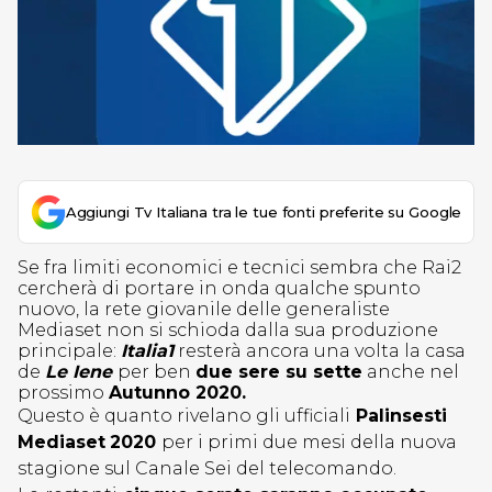
Aggiungi Tv Italiana tra le tue fonti preferite su Google
Se fra limiti economici e tecnici sembra che Rai2
cercherà di portare in onda qualche spunto
nuovo, la rete giovanile delle generaliste
Mediaset non si schioda dalla sua produzione
principale:
Italia1
resterà ancora una volta la casa
de
Le Iene
per ben
due sere su sette
anche nel
prossimo
Autunno 2020.
Questo è quanto rivelano gli ufficiali
Palinsesti
Mediaset
2020
per i primi due mesi della nuova
stagione sul Canale Sei del telecomando.