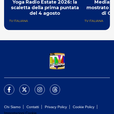
Yoga Radio Estate 2026: la
Mediase
scaletta della prima puntata
mostrato il
del 4 agosto
di Ch
TV ITALIANA
TV ITALIANA
Chi Siamo
Contatti
Privacy Policy
Cookie Policy
Impostazioni Cookie