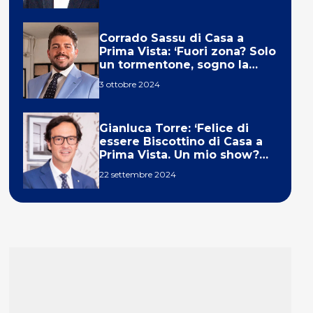
Corrado Sassu di Casa a
Prima Vista: ‘Fuori zona? Solo
un tormentone, sogno la
telecronaca di F1’
3 ottobre 2024
Gianluca Torre: ‘Felice di
essere Biscottino di Casa a
Prima Vista. Un mio show?
Un sogno’
22 settembre 2024