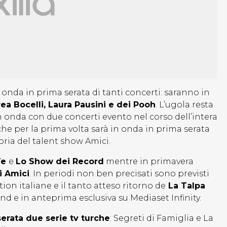
 onda in prima serata di tanti concerti: saranno in
ea Bocelli, Laura Pausini e dei Pooh
. L’ugola resta
 onda con due concerti evento nel corso dell’intera
he per la prima volta sarà in onda in prima serata
oria del talent show Amici.
Te
e
Lo Show dei Record
mentre in primavera
i Amici
. In periodi non ben precisati sono previsti
on italiane e il tanto atteso ritorno de
La Talpa
nd e in anteprima esclusiva su Mediaset Infinity.
erata due serie tv turche
: Segreti di Famiglia e La