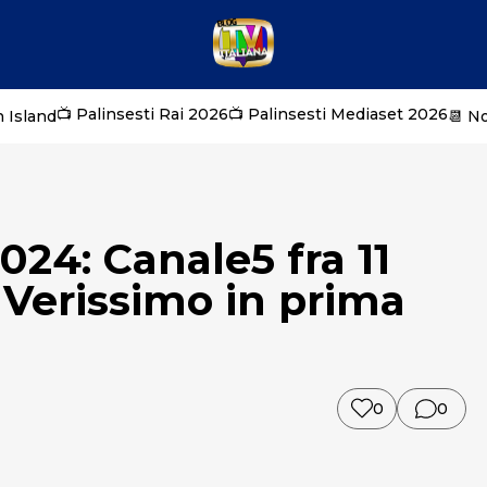
📺 Palinsesti Rai 2026
📺 Palinsesti Mediaset 2026
 Island
📆 N
024: Canale5 fra 11
Verissimo in prima
0
0