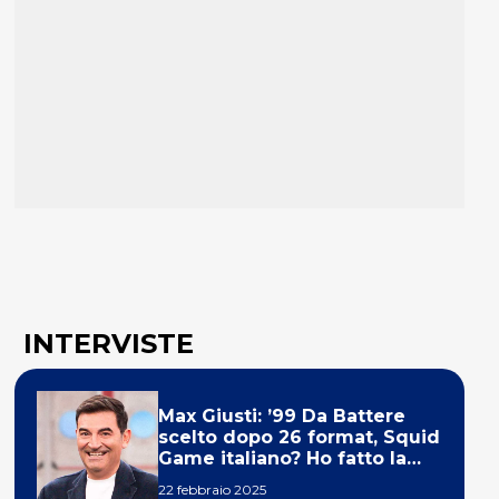
INTERVISTE
Max Giusti: ’99 Da Battere
scelto dopo 26 format, Squid
Game italiano? Ho fatto la
ola!’
22 febbraio 2025