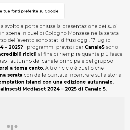
le tue fonti preferite su Google
 svolto a porte chiuse la presentazione dei suoi
o in scena in quel di Cologno Monzese nella serata
orso dell’evento sono stati diffusi oggi, 17 luglio. .
4 – 2025?
I programmi previsti per
Canale5
sono
redibili ricicli
al fine di riempire quante più fasce
caso l’autunno del canale principale del gruppo
versi a tema canto.
Altro riciclo è quello che
ima serata
con delle puntate incentrare sulla storia
mptation Island con una edizione autunnale.
alinsesti Mediaset 2024 – 2025 di Canale 5.