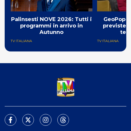
Palinsesti NOVE 2026: Tutti i
GeoPop s
programmi in arrivo in
previste 4
Autunno
tem
TV ITALIANA
TV ITALIANA