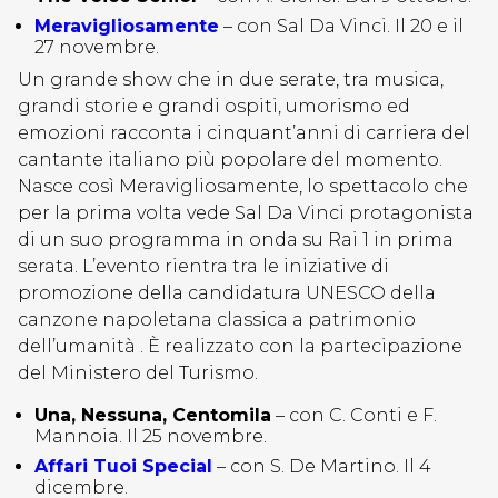
Meravigliosamente
– con Sal Da Vinci. Il 20 e il
27 novembre.
Un grande show che in due serate, tra musica,
grandi storie e grandi ospiti, umorismo ed
emozioni racconta i cinquant’anni di carriera del
cantante italiano più popolare del momento.
Nasce così Meravigliosamente, lo spettacolo che
per la prima volta vede Sal Da Vinci protagonista
di un suo programma in onda su Rai 1 in prima
serata. L’evento rientra tra le iniziative di
promozione della candidatura UNESCO della
canzone napoletana classica a patrimonio
dell’umanità . È realizzato con la partecipazione
del Ministero del Turismo.
Una, Nessuna, Centomila
– con C. Conti e F.
Mannoia. Il 25 novembre.
Affari Tuoi Special
– con S. De Martino. Il 4
dicembre.