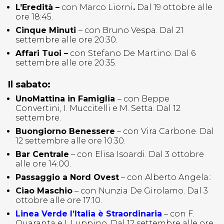
L’Eredità –
con Marco Liorni
.
Dal 19 ottobre alle
ore 18:45.
Cinque Minuti
– con Bruno Vespa. Dal 21
settembre alle ore 20:30.
Affari Tuoi –
con Stefano De Martino. Dal 6
settembre alle ore 20:35.
Il sabato:
UnoMattina in Famiglia
– con Beppe
Convertini, I. Muccitelli e M. Setta. Dal 12
settembre.
Buongiorno Benessere
– con Vira Carbone. Dal
12 settembre alle ore 10:30.
Bar Centrale
– con Elisa Isoardi. Dal 3 ottobre
alle ore 14:00.
Passaggio a Nord Ovest
– con Alberto Angela.:
Ciao Maschio
– con Nunzia De Girolamo. Dal 3
ottobre alle ore 17:10.
Linea Verde l’Italia è Straordinaria
– con F.
Quaranta e I. Luppino. Dal 12 settembre alle ore