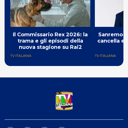
Il Commissario Rex 2026: la
Sanremo 2
trama e gli episodi della
cancella e 
nuova stagione su Rai2
G
TV ITALIANA
TV ITALIANA