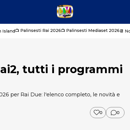
📺 Palinsesti Rai 2026
📺 Palinsesti Mediaset 2026
 Island
📆 N
Rai2, tutti i programmi
026 per Rai Due: l'elenco completo, le novità e
0
0