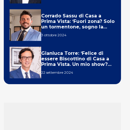
Corrado Sassu di Casa a
Prima Vista: ‘Fuori zona? Solo
un tormentone, sogno la
telecronaca di F1’
3 ottobre 2024
Gianluca Torre: ‘Felice di
essere Biscottino di Casa a
Prima Vista. Un mio show?
Un sogno’
22 settembre 2024