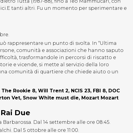
ndietro Tutta (1987-88), fino a Teo Mammucari, con
onici.E tanti altri. Fu un momento per sperimentare e
bre.
può rappresentare un punto di svolta. In “Ultima
persone, comunità e associazioni che hanno saputo
ficoltà, trasformandole in percorsi di riscatto e
orie e vicende, si mette al servizio della loro
una comunità di quartiere che chiede aiuto o un
:
The Rookie 8, Will Trent 2, NCIS 23, FBI 8, DOC
arton Vet, Snow White must die, Mozart Mozart
.
i Rai Due
Barbarossa. Dal 14 settembre alle ore 08:45.
hi. Dal 5 ottobre alle ore 11:00.