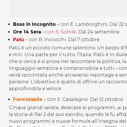
Boss in Incognito
– con E. Lamborghini. Dal 22 
Ore 14 Sera
–
con S. Sottile
. Dal 24 settembre.
Patù
– con R. Inciocchi. Dal 7 ottobre.
Patù è un piccolo comune salentino. Un pezzo d’Itali
e miti. Una parte per il tutto: l’Italia. Patù è in di
che si cerca e si prova nel raccontare la politica, la
linguaggio semplice e comprensibile a tutti – con l
verrà raccontata anche attraverso reportage e serviz
persone. L’obiettivo è quello di offrire un raccon
approfondita e veloce.
Formidabile
– con E. Casalegno. Dal 12 ottobre.
Cinque grandi serate, dedicate ai programmi, ai
la storia di Rai 2 dal suo esordio, quando le fu aff
nuovi programmi e nuove formule all’insegna della