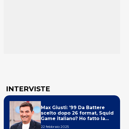
INTERVISTE
Max Giusti: ’99 Da Battere
scelto dopo 26 format, Squid
Game italiano? Ho fatto la
ola!’
22 febbraio 2025