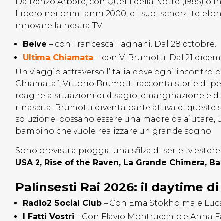
Da Renzo Arbore, con Quelli della Notte (1985) o I
Libero nei primi anni 2000, e i suoi scherzi telef
innovare la nostra TV.
Belve
– con Francesca Fagnani. Dal 28 ottobre.
Ultima Chiamata
–
con V. Brumotti. Dal 21 dicem
Un viaggio attraverso l’Italia dove ogni incontro 
Chiamata”, Vittorio Brumotti racconta storie di 
reagire a situazioni di disagio, emarginazione e dif
rinascita. Brumotti diventa parte attiva di queste st
soluzione: possano essere una madre da aiutare, 
bambino che vuole realizzare un grande sogno
Sono previsti a pioggia una sfilza di serie tv estere
USA 2, Rise of the Raven, La Grande Chimera, B
Palinsesti Rai 2026: il daytime d
Radio2 Social Club
– Con Ema Stokholma e Luca 
I Fatti Vostri
– Con Flavio Montrucchio e Anna Falc