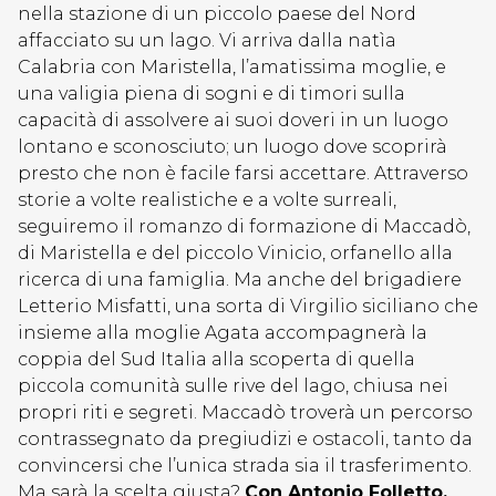
nella stazione di un piccolo paese del Nord
affacciato su un lago. Vi arriva dalla natìa
Calabria con Maristella, l’amatissima moglie, e
una valigia piena di sogni e di timori sulla
capacità di assolvere ai suoi doveri in un luogo
lontano e sconosciuto; un luogo dove scoprirà
presto che non è facile farsi accettare. Attraverso
storie a volte realistiche e a volte surreali,
seguiremo il romanzo di formazione di Maccadò,
di Maristella e del piccolo Vinicio, orfanello alla
ricerca di una famiglia. Ma anche del brigadiere
Letterio Misfatti, una sorta di Virgilio siciliano che
insieme alla moglie Agata accompagnerà la
coppia del Sud Italia alla scoperta di quella
piccola comunità sulle rive del lago, chiusa nei
propri riti e segreti. Maccadò troverà un percorso
contrassegnato da pregiudizi e ostacoli, tanto da
convincersi che l’unica strada sia il trasferimento.
Ma sarà la scelta giusta?
Con Antonio Folletto,