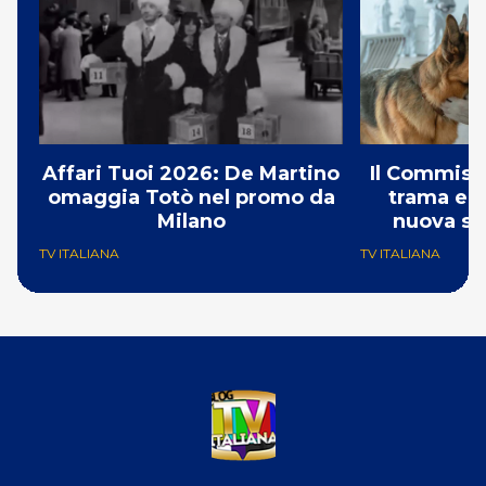
Affari Tuoi 2026: De Martino
Il Commissa
omaggia Totò nel promo da
trama e g
Milano
nuova st
TV ITALIANA
TV ITALIANA