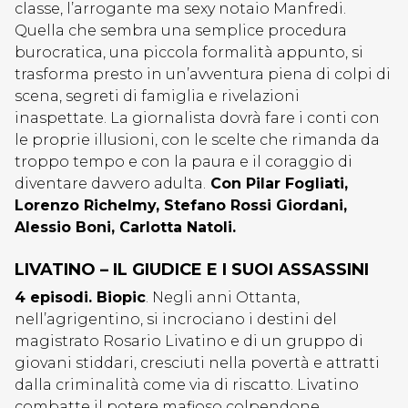
classe, l’arrogante ma sexy notaio Manfredi.
Quella che sembra una semplice procedura
burocratica, una piccola formalità appunto, si
trasforma presto in un’avventura piena di colpi di
scena, segreti di famiglia e rivelazioni
inaspettate. La giornalista dovrà fare i conti con
le proprie illusioni, con le scelte che rimanda da
troppo tempo e con la paura e il coraggio di
diventare davvero adulta.
Con Pilar Fogliati,
Lorenzo Richelmy, Stefano Rossi Giordani,
Alessio Boni,
Carlotta Natoli.
LIVATINO – IL GIUDICE E I SUOI ASSASSINI
4 episodi. Biopic
. Negli anni Ottanta,
nell’agrigentino, si incrociano i destini del
magistrato Rosario Livatino e di un gruppo di
giovani stiddari, cresciuti nella povertà e attratti
dalla criminalità come via di riscatto. Livatino
combatte il potere mafioso colpendone