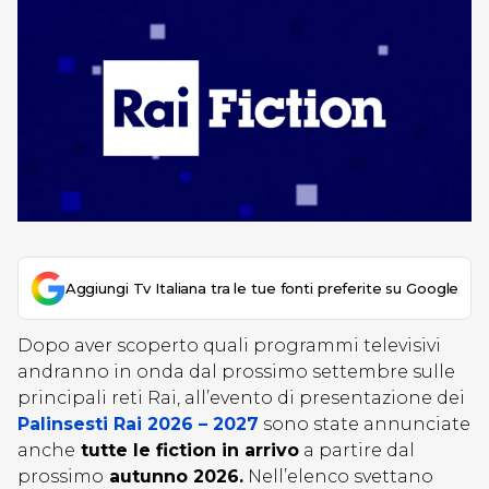
Aggiungi Tv Italiana tra le tue fonti preferite su Google
Dopo aver scoperto quali programmi televisivi
andranno in onda dal prossimo settembre sulle
principali reti Rai, all’evento di presentazione dei
Palinsesti Rai 2026 – 2027
sono state annunciate
anche
tutte le fictio
n in arrivo
a partire dal
prossimo
autunno 2026.
Nell’elenco svettano