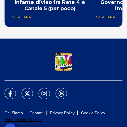
Infante diviso fra Rete 4 e
Governo M
Canale 5 (per poco)
imm
TV ITALIANA
TV ITALIANA
Chi Siamo
Contatti
Privacy Policy
Cookie Policy
Impostazioni Cookie