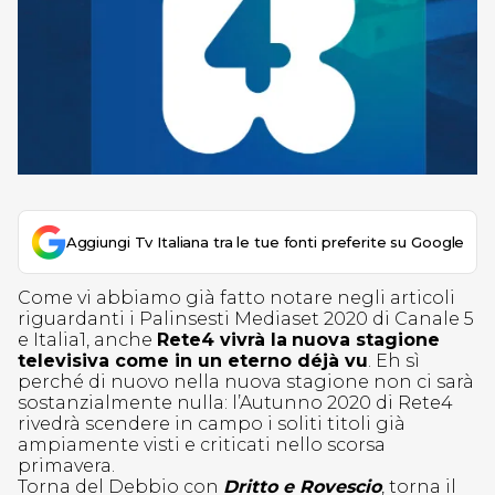
Aggiungi Tv Italiana tra le tue fonti preferite su Google
Come vi abbiamo già fatto notare negli articoli
riguardanti i Palinsesti Mediaset 2020 di Canale 5
e Italia1, anche
Rete4 vivrà la
nuova stagione
televisiva come in un eterno déjà vu
. Eh sì
perché di nuovo nella nuova stagione non ci sarà
sostanzialmente nulla: l’Autunno 2020 di Rete4
rivedrà scendere in campo i soliti titoli già
ampiamente visti e criticati nello scorsa
primavera.
Torna del Debbio con
Dritto e Rovescio
, torna il